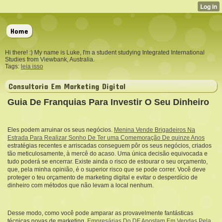
Home
Hi there! :) My name is Luke, I'm a student studying Integrated International
Studies from Viewbank, Australia.
Tags:
leia isso
Consultoria Em Marketing Digital
Guia De Franquias Para Investir O Seu Dinheiro
Eles podem arruinar os seus negócios.
Menina Vende Brigadeiros Na
Estrada Para Realizar Sonho De Ter uma Comemoração De quinze Anos
estratégias recentes e arriscadas conseguem pôr os seus negócios, criados
tão meticulosamente, à mercê do acaso. Uma única decisão equivocada e
tudo poderá se encerrar. Existe ainda o risco de estourar o seu orçamento,
que, pela minha opinião, é o superior risco que se pode correr. Você deve
proteger o teu orçamento de marketing digital e evitar o desperdício de
dinheiro com métodos que não levam a local nenhum.
Desse modo, como você pode amparar as provavelmente fantásticas
técnicas novas de marketing,
Empresárias Do DF Apostam Em Vendas Pela