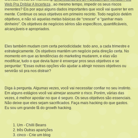
Web Pra Driblar A Incerteza
, ao mesmo tempo, impedir os seus riscos
inerentes? Eis por aqui alguns dados importantes que você vai querer ter em
mente. Continue os seus objetivos em primeiro recinto. Todo negócio detém
objetivos, e não só aquelas metas básicas de “crescer” e “ganhar mais
dinheiro”. Os objetivos de negócios sérios são específicos, quantificáveis,
alcançáveis e apropriados.
Eles também mudam com certa periodicidade: todo ano, a cada trimestre e
estrategicamente. Os objetivos mantém um negócio pela direção certa. No
momento em que as tendências do marketing mudarem, e elas vão
modificar, tudo o que devia fazer é enxergar pros seus objetivos e se
perguntar: “Essas outras opções vão ajudar a atingir nossos objetivos ou
servirão só pra nos distrair?
Diga à pergunta. Algumas vezes, você vai necessitar confiar no seu instinto.
Em alguns estágios você vai almejar assumir o risco. Porém, várias das
vezes, é melhor apostar no que é seguro. Os seus objetivos são essenciais.
Não deixe que eles sejam sacrificados. Faça mais hacking do que gastos.
Eu sou um grande fã do growth hacking.
Um - Chilli Beans
três Outras aparições
cinco - Crie um blog