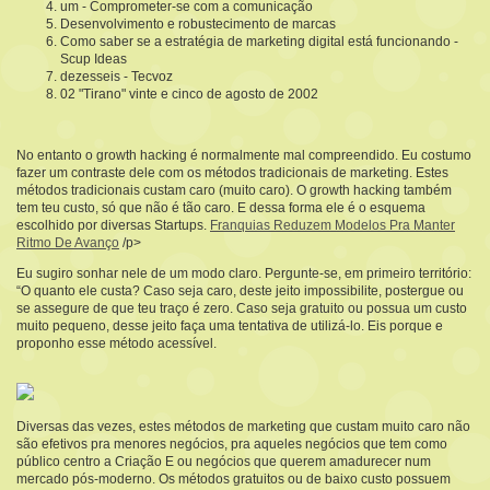
um - Comprometer-se com a comunicação
Desenvolvimento e robustecimento de marcas
Como saber se a estratégia de marketing digital está funcionando -
Scup Ideas
dezesseis - Tecvoz
02 "Tirano" vinte e cinco de agosto de 2002
No entanto o growth hacking é normalmente mal compreendido. Eu costumo
fazer um contraste dele com os métodos tradicionais de marketing. Estes
métodos tradicionais custam caro (muito caro). O growth hacking também
tem teu custo, só que não é tão caro. E dessa forma ele é o esquema
escolhido por diversas Startups.
Franquias Reduzem Modelos Pra Manter
Ritmo De Avanço
/p>
Eu sugiro sonhar nele de um modo claro. Pergunte-se, em primeiro território:
“O quanto ele custa? Caso seja caro, deste jeito impossibilite, postergue ou
se assegure de que teu traço é zero. Caso seja gratuito ou possua um custo
muito pequeno, desse jeito faça uma tentativa de utilizá-lo. Eis porque e
proponho esse método acessível.
Diversas das vezes, estes métodos de marketing que custam muito caro não
são efetivos pra menores negócios, pra aqueles negócios que tem como
público centro a Criação E ou negócios que querem amadurecer num
mercado pós-moderno. Os métodos gratuitos ou de baixo custo possuem